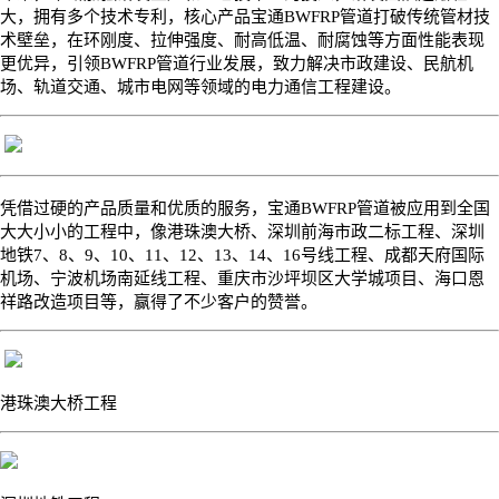
大，拥有多个技术专利，核心产品宝通
BWFRP
管道打破传统管材技
术壁垒，在环刚度、拉伸强度、耐高低温、耐腐蚀等方面性能表现
更优异，引领
BWFRP
管道行业发展，致力解决市政建设、民航机
场、轨道交通、城市电网等领域的电力通信工程建设。
凭借过硬的产品质量和优质的服务，宝通
BWFRP
管道被应用到全国
大大小小的工程中，像港珠澳大桥、深圳前海市政二标工程、深圳
地铁
7
、
8
、
9
、
10
、
11
、
12
、
13
、
14
、
16
号线工程、成都天府国际
机场、宁波机场南延线工程、重庆市沙坪坝区大学城项目、海口恩
祥路改造项目等，赢得了不少客户的赞誉。
港珠澳大桥工程