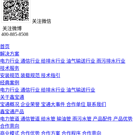
关注微信
关注微博
400-885-8508
首页
解决方案
电力行业
通信行业
给排水行业
油气输送行业
雨污排水行业
技术服务
安装规范
装载规范
技术指引
经典案例
电力行业
通信行业
给排水行业
油气输送行业
关于鑫宝通
宝通概况
企业荣誉
宝通大事件
合作单位
联系我们
鑫宝通产品
电力管道
通信管道
给水管
输油管
雨污水管
产品配件
产品优势
合作意向
商业模式
合作优势
合作方案
合作程序
合作意向