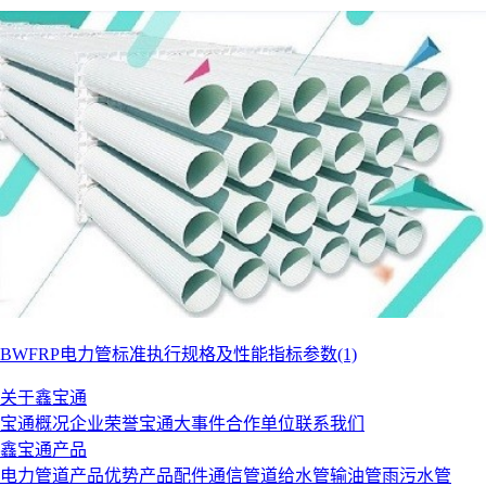
BWFRP电力管标准执行规格及性能指标参数(1)
关于鑫宝通
宝通概况
企业荣誉
宝通大事件
合作单位
联系我们
鑫宝通产品
电力管道
产品优势
产品配件
通信管道
给水管
输油管
雨污水管