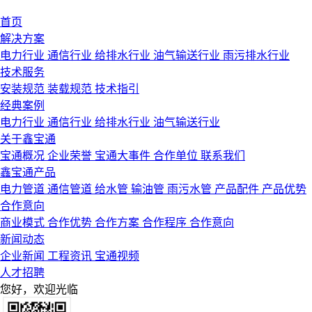
首页
解决方案
电力行业
通信行业
给排水行业
油气输送行业
雨污排水行业
技术服务
安装规范
装载规范
技术指引
经典案例
电力行业
通信行业
给排水行业
油气输送行业
关于鑫宝通
宝通概况
企业荣誉
宝通大事件
合作单位
联系我们
鑫宝通产品
电力管道
通信管道
给水管
输油管
雨污水管
产品配件
产品优势
合作意向
商业模式
合作优势
合作方案
合作程序
合作意向
新闻动态
企业新闻
工程资讯
宝通视频
人才招聘
您好，欢迎光临