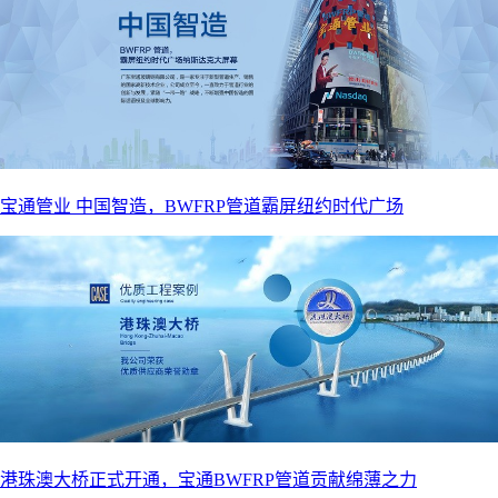
宝通管业 中国智造，BWFRP管道霸屏纽约时代广场
港珠澳大桥正式开通，宝通BWFRP管道贡献绵薄之力