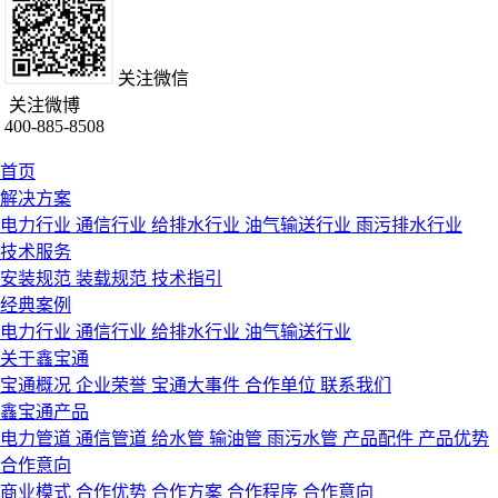
关注微信
关注微博
400-885-8508
首页
解决方案
电力行业
通信行业
给排水行业
油气输送行业
雨污排水行业
技术服务
安装规范
装载规范
技术指引
经典案例
电力行业
通信行业
给排水行业
油气输送行业
关于鑫宝通
宝通概况
企业荣誉
宝通大事件
合作单位
联系我们
鑫宝通产品
电力管道
通信管道
给水管
输油管
雨污水管
产品配件
产品优势
合作意向
商业模式
合作优势
合作方案
合作程序
合作意向