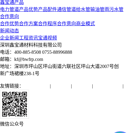
鑫宝通产品
电力管道
产品优势
产品配件
通信管道
给水管
输油管
雨污水管
合作意向
合作优势
合作方案
合作程序
合作意向
商业模式
新闻动态
企业新闻
工程资讯
宝通视频
深圳鑫宝通材料科技有限公司
电话：400-885-8508 0755-88996888
邮箱：kf@bwfrp.com
地址：深圳市坪山区坪山街道六联社区坪山大道2007号创
新广场裙楼238-1号
友情链接：
全球通管网
|
亿源管业
|
润远管业
|
微机保护装置
|
微信公众号