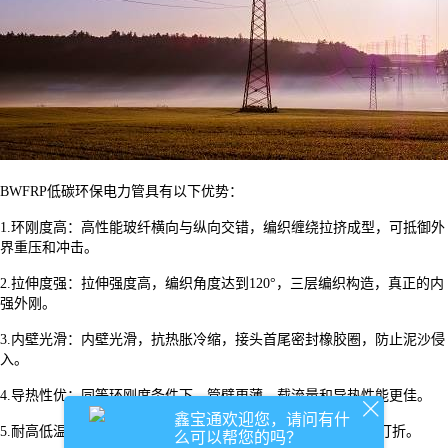
BWFRP低碳环保电力管具有以下优势：
1.环刚度高：高性能玻纤横向与纵向交错，编织缠绕拉挤成型，可抵御外
界重压和冲击。
2.拉伸度强：拉伸强度高，编织角度达到120°，三层编织构造，真正的内
强外刚。
3.内壁光滑：内壁光滑，抗热胀冷缩，接头首尾密封橡胶圈，防止泥沙侵
入。
4.导热性优：同等环刚度条件下，管壁更薄，载流量和导热性能更佳。
鑫宝通欢迎您，请问有什
5.耐高低温：-50℃-200℃环境下，不变形不受损，强韧性能不打折。
么可以帮您的吗？