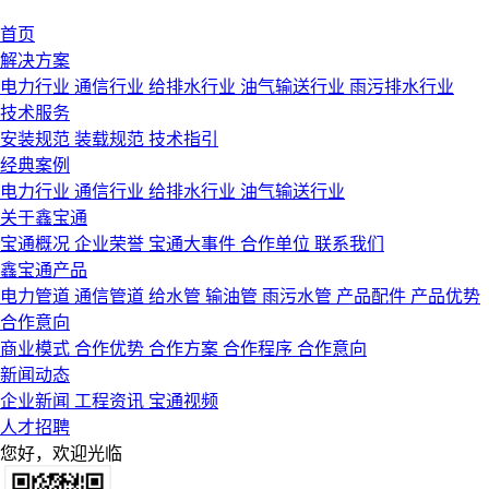
首页
解决方案
电力行业
通信行业
给排水行业
油气输送行业
雨污排水行业
技术服务
安装规范
装载规范
技术指引
经典案例
电力行业
通信行业
给排水行业
油气输送行业
关于鑫宝通
宝通概况
企业荣誉
宝通大事件
合作单位
联系我们
鑫宝通产品
电力管道
通信管道
给水管
输油管
雨污水管
产品配件
产品优势
合作意向
商业模式
合作优势
合作方案
合作程序
合作意向
新闻动态
企业新闻
工程资讯
宝通视频
人才招聘
您好，欢迎光临