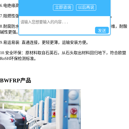
6.电绝缘高：高性能无碱玻璃纤维，高性能树脂，绝缘性能高。
立即咨询
以后再说
7.阻燃性强：氧指数≥28，超过行业标准，遇火完全不会被点燃。
8.耐腐防水：高温高压成型，强耐水，高性能树脂&无碱玻璃纤维，耐酸
发送
碱性更强。
9.易运易装: 直通连接，更轻更薄，运输安装方便。
10.安全环保：原材料取自石英石，从石头取出材料回归地下，符合欧盟
RoSH环保检测标准。
BWFRP产品