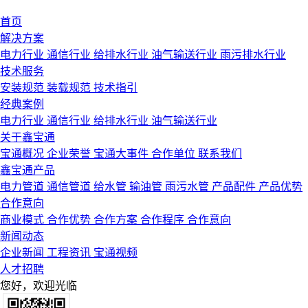
首页
解决方案
电力行业
通信行业
给排水行业
油气输送行业
雨污排水行业
技术服务
安装规范
装载规范
技术指引
经典案例
电力行业
通信行业
给排水行业
油气输送行业
关于鑫宝通
宝通概况
企业荣誉
宝通大事件
合作单位
联系我们
鑫宝通产品
电力管道
通信管道
给水管
输油管
雨污水管
产品配件
产品优势
合作意向
商业模式
合作优势
合作方案
合作程序
合作意向
新闻动态
企业新闻
工程资讯
宝通视频
人才招聘
您好，欢迎光临