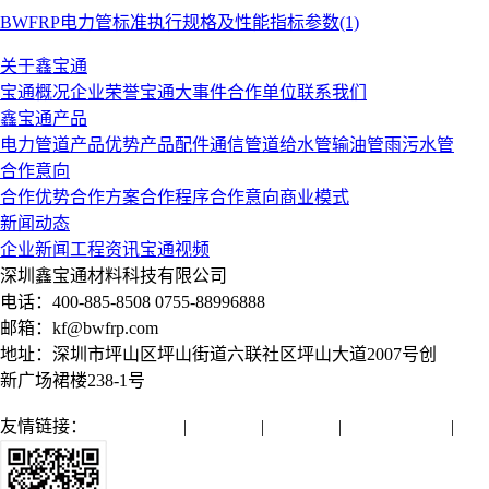
BWFRP电力管标准执行规格及性能指标参数(1)
关于鑫宝通
宝通概况
企业荣誉
宝通大事件
合作单位
联系我们
鑫宝通产品
电力管道
产品优势
产品配件
通信管道
给水管
输油管
雨污水管
合作意向
合作优势
合作方案
合作程序
合作意向
商业模式
新闻动态
企业新闻
工程资讯
宝通视频
深圳鑫宝通材料科技有限公司
电话：400-885-8508 0755-88996888
邮箱：kf@bwfrp.com
地址：深圳市坪山区坪山街道六联社区坪山大道2007号创
新广场裙楼238-1号
友情链接：
全球通管网
|
亿源管业
|
润远管业
|
微机保护装置
|