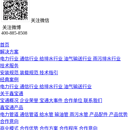
关注微信
关注微博
400-885-8508
首页
解决方案
电力行业
通信行业
给排水行业
油气输送行业
雨污排水行业
技术服务
安装规范
装载规范
技术指引
经典案例
电力行业
通信行业
给排水行业
油气输送行业
关于鑫宝通
宝通概况
企业荣誉
宝通大事件
合作单位
联系我们
鑫宝通产品
电力管道
通信管道
给水管
输油管
雨污水管
产品配件
产品优势
合作意向
商业模式
合作优势
合作方案
合作程序
合作意向