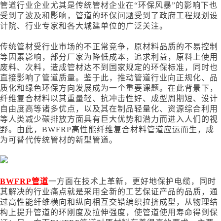
管道行业企业尤其是传统管材企业在
“环保风暴”的影响下也
受到了波及和影响，管道的环保问题受到了政府工程规划设
计院、行业专家和各大城建单位的广泛关注。
传统管材受行业市场的不正常竞争，原材料品质的不易控制
等因素影响，部分厂家为降低成本，追求利益，原料上使用
废料、次料，造成管材达不到国家规定的环保标准，同时也
直接影响了管道质量。鉴于此，推动管道行业向正规化、品
质化和绿色环保方向发展成为一个重要课题。在此背景下，
纤维复合材料以其重量轻、抗冲击性好、成型周期短、设计
自由度高等诸多优点，以及其在制品轻量化、资源综合利用
等人类减少碳排放方面具有巨大优势和潜力而进入人们的视
野。由此，
BWFRP高性能纤维复合材料管道应运而生，成
为可替代传统管材的新型管道。
BWFRP管道
一方面在技术上革新，更好地保护电缆，同时
其解决的行业痛点就是采用全新的工艺保证产品的品质，通
过高性能纤维横向和纵向相互交错编织拉挤成型，从物理结
构上提升管道的环刚度及拉伸强度，使管道使用寿命得到保