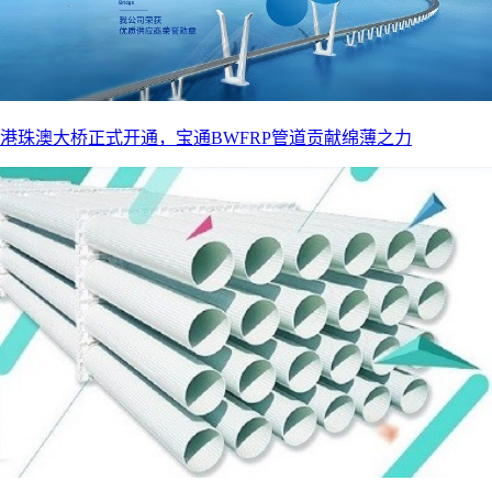
港珠澳大桥正式开通，宝通BWFRP管道贡献绵薄之力