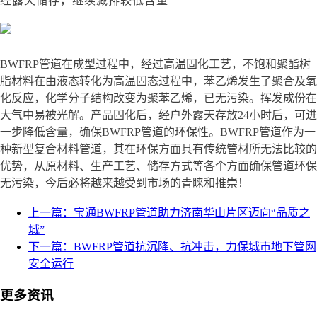
经露天储存，继续减排较低含量
BWFRP管道
在成型过程中，经过高温固化工艺，不饱和聚酯树
脂材料在由液态转化为高温固态过程中，苯乙烯发生了聚合及氧
化反应，化学分子结构改变为聚苯乙烯，已无污染。挥发成份在
大气中易被光解。产品固化后，经户外露天存放
24小时后，可进
一步降低含量，确保BWFRP管道的环保性。
BWFRP管道作为一
种新型复合材料管道，其在环保方面具有传统管材所无法比较的
优势，从原材料、生产工艺、储存方式等各个方面确保管道环保
无污染，今后必将越来越受到市场的青睐和推崇！
上一篇：宝通BWFRP管道助力济南华山片区迈向“品质之
城”
下一篇：BWFRP管道抗沉降、抗冲击，力保城市地下管网
安全运行
更多资讯