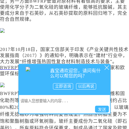
证；另一方面
BWFRP管道对原材料有着很高的要求，主要
使用化学分子为二氧化硅的玻璃纤维，能够抵抗酸碱，其主
要成分来自于石英砂，从石英砂提取的原料回归地下，完全
符合自然规律。
2017年10月18日，国家工信部关于印发《产业关键共性技术
发展指南（2017）》的通知中，明确表示在“建材”行业中，
大力发展“纤维增强热固性复合材料制造技术与装备”。
BWFRP管道
采用环保原料，从源头保证产品符合国家和欧
鑫宝通欢迎您，请问有什
盟环保标准
么可以帮您的吗？
立即咨询
以后再说
BWFRP管道
的原材料包括不饱和聚酯树脂、玻璃纤维和固
化助剂等，产品成型后玻璃纤维不饱和聚酯树脂分别约占比
80%和20%。BWFRP管道主要以热固性树脂为基体，以玻璃
发送
纤维无捻粗纱为增强材料而复合成型。热固性树脂主要为不
饱和聚酯树脂或环氧树脂，玻纤主要成份为二氧化硅（即石
英砂），所有原料符合环保要求。制成品通过了国家及欧盟