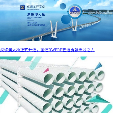
港珠澳大桥正式开通，宝通BWFRP管道贡献绵薄之力