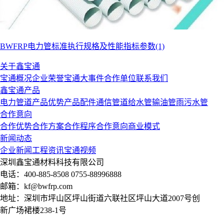
BWFRP电力管标准执行规格及性能指标参数(1)
关于鑫宝通
宝通概况
企业荣誉
宝通大事件
合作单位
联系我们
鑫宝通产品
电力管道
产品优势
产品配件
通信管道
给水管
输油管
雨污水管
合作意向
合作优势
合作方案
合作程序
合作意向
商业模式
新闻动态
企业新闻
工程资讯
宝通视频
深圳鑫宝通材料科技有限公司
电话：400-885-8508 0755-88996888
邮箱：kf@bwfrp.com
地址：深圳市坪山区坪山街道六联社区坪山大道2007号创
新广场裙楼238-1号