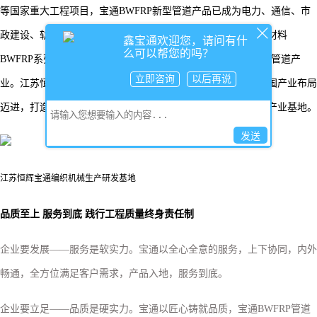
等国家重大工程项目，宝通BWFRP新型管道产品已成为电力、通信、市
政建设、轨道交通等领域的首选。宝通以新型高强度纤维复合材料
鑫宝通欢迎您，请问有什
么可以帮您的吗？
BWFRP系列管道研发生产为重点，持续加大投入，高起点布局管道产
立即咨询
以后再说
业。江苏恒辉宝通、重庆润远等管道产业园建设，正加速向全国产业布局
迈进，打造国内先进的全自动化、数据化、智能化的新型管道产业基地。
发送
江苏恒辉宝通编织机械生产研发基地
品质至上
服务到底
践行工程质量终身责任制
企业要发展
——服务是软实力。宝通以全心全意的服务，上下协同，内外
畅通，全方位满足客户需求，产品入地，服务到底。
企业要立足
——品质是硬实力。宝通以匠心铸就品质，宝通BWFRP管道