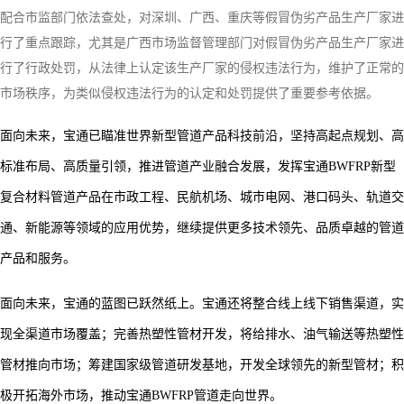
配合市监部门依法查处，对深圳、广西、重庆等假冒伪劣产品生产厂家进
行了重点跟踪，尤其是广西市场监督管理部门对假冒伪劣产品生产厂家进
行了行政处罚，从法律上认定该生产厂家的侵权违法行为，维护了正常的
市场秩序，为类似侵权违法行为的认定和处罚提供了
重要参考依据。
面向未来，宝通已瞄准世界新型管道产品科技前沿，坚持高起点规划、高
标准布局、高质量引领，推进管道产业融合发展，发挥宝通
BWFRP新型
复合材料管道产品在市政工程、民航机场、城市电网、港口码头、轨道交
通、新能源等领域的应用优势，继续提供更多技术领先、品质卓越的管道
产品和服务。
面向未来，宝通的蓝图已跃然纸上。宝通还将整合线上线下销售渠道，实
现全渠道市场覆盖；完善热塑性管材开发，将给排水、油气输送等热塑性
管材推向市场；筹建国家级管道研发基地，开发全球领先的新型管材；积
极开拓海外市场，推动宝通
BWFRP管道走向世界。