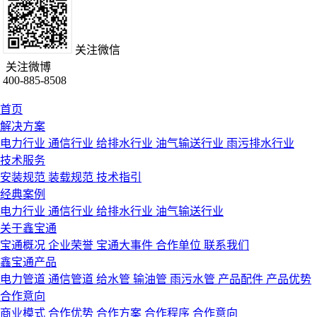
关注微信
关注微博
400-885-8508
首页
解决方案
电力行业
通信行业
给排水行业
油气输送行业
雨污排水行业
技术服务
安装规范
装载规范
技术指引
经典案例
电力行业
通信行业
给排水行业
油气输送行业
关于鑫宝通
宝通概况
企业荣誉
宝通大事件
合作单位
联系我们
鑫宝通产品
电力管道
通信管道
给水管
输油管
雨污水管
产品配件
产品优势
合作意向
商业模式
合作优势
合作方案
合作程序
合作意向