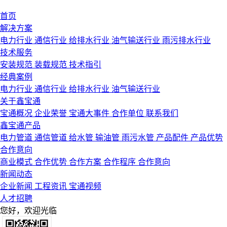
首页
解决方案
电力行业
通信行业
给排水行业
油气输送行业
雨污排水行业
技术服务
安装规范
装载规范
技术指引
经典案例
电力行业
通信行业
给排水行业
油气输送行业
关于鑫宝通
宝通概况
企业荣誉
宝通大事件
合作单位
联系我们
鑫宝通产品
电力管道
通信管道
给水管
输油管
雨污水管
产品配件
产品优势
合作意向
商业模式
合作优势
合作方案
合作程序
合作意向
新闻动态
企业新闻
工程资讯
宝通视频
人才招聘
您好，欢迎光临