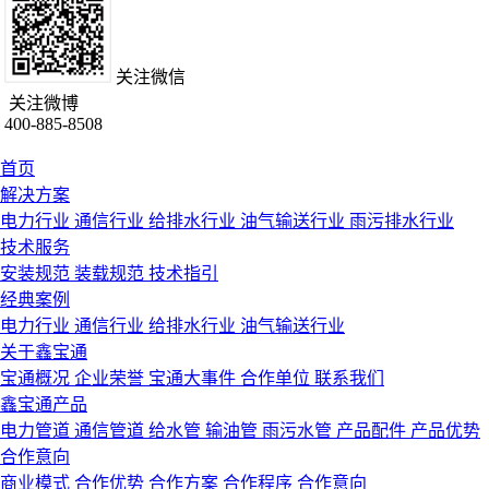
关注微信
关注微博
400-885-8508
首页
解决方案
电力行业
通信行业
给排水行业
油气输送行业
雨污排水行业
技术服务
安装规范
装载规范
技术指引
经典案例
电力行业
通信行业
给排水行业
油气输送行业
关于鑫宝通
宝通概况
企业荣誉
宝通大事件
合作单位
联系我们
鑫宝通产品
电力管道
通信管道
给水管
输油管
雨污水管
产品配件
产品优势
合作意向
商业模式
合作优势
合作方案
合作程序
合作意向