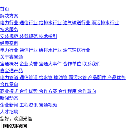
首页
解决方案
电力行业
通信行业
给排水行业
油气输送行业
雨污排水行业
技术服务
安装规范
装载规范
技术指引
经典案例
电力行业
通信行业
给排水行业
油气输送行业
关于鑫宝通
宝通概况
企业荣誉
宝通大事件
合作单位
联系我们
鑫宝通产品
电力管道
通信管道
给水管
输油管
雨污水管
产品配件
产品优势
合作意向
商业模式
合作优势
合作方案
合作程序
合作意向
新闻动态
企业新闻
工程资讯
宝通视频
人才招聘
您好，欢迎光临