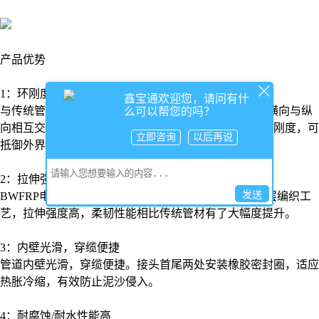
产品优势
1：环刚度高，抗冲击、抗沉降
鑫宝通欢迎您，请问有什
与传统管材相比，
BWFRP
电力保护管
通过高性能纤维横向与纵
么可以帮您的吗？
向相互交错编织拉挤成型，从物理结构上提升管道的环刚度，可
立即咨询
以后再说
抵御外界重压和基础沉降所引起的破坏。
2：拉伸强度高
发送
BWFRP电力保护管道编织角度达到120°，采用内外三层编织工
艺，拉伸强度高，柔韧性能相比传统管材有了大幅度提升。
3：内壁光滑，穿缆便捷
管道内壁光滑，穿缆便捷。接头首尾两处安装橡胶密封圈，适应
热胀冷缩，有效防止泥沙侵入。
4：耐腐蚀/耐水性能高