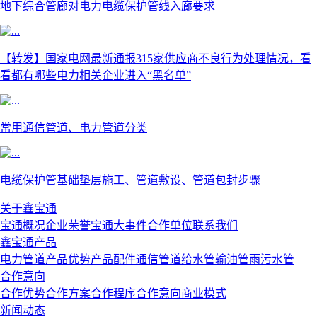
地下综合管廊对电力电缆保护管线入廊要求
【转发】国家电网最新通报315家供应商不良行为处理情况，看
看都有哪些电力相关企业进入“黑名单”
常用通信管道、电力管道分类
电缆保护管基础垫层施工、管道敷设、管道包封步骤
关于鑫宝通
宝通概况
企业荣誉
宝通大事件
合作单位
联系我们
鑫宝通产品
电力管道
产品优势
产品配件
通信管道
给水管
输油管
雨污水管
合作意向
合作优势
合作方案
合作程序
合作意向
商业模式
新闻动态