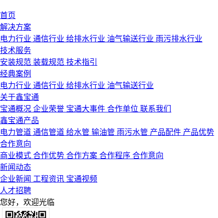
首页
解决方案
电力行业
通信行业
给排水行业
油气输送行业
雨污排水行业
技术服务
安装规范
装载规范
技术指引
经典案例
电力行业
通信行业
给排水行业
油气输送行业
关于鑫宝通
宝通概况
企业荣誉
宝通大事件
合作单位
联系我们
鑫宝通产品
电力管道
通信管道
给水管
输油管
雨污水管
产品配件
产品优势
合作意向
商业模式
合作优势
合作方案
合作程序
合作意向
新闻动态
企业新闻
工程资讯
宝通视频
人才招聘
您好，欢迎光临