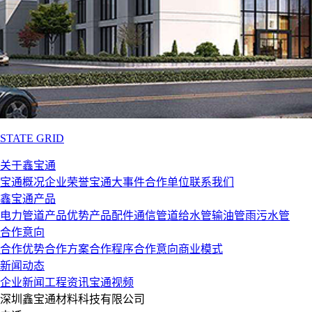
STATE GRID
关于鑫宝通
宝通概况
企业荣誉
宝通大事件
合作单位
联系我们
鑫宝通产品
电力管道
产品优势
产品配件
通信管道
给水管
输油管
雨污水管
合作意向
合作优势
合作方案
合作程序
合作意向
商业模式
新闻动态
企业新闻
工程资讯
宝通视频
深圳鑫宝通材料科技有限公司