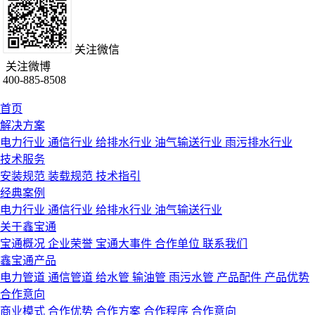
关注微信
关注微博
400-885-8508
首页
解决方案
电力行业
通信行业
给排水行业
油气输送行业
雨污排水行业
技术服务
安装规范
装载规范
技术指引
经典案例
电力行业
通信行业
给排水行业
油气输送行业
关于鑫宝通
宝通概况
企业荣誉
宝通大事件
合作单位
联系我们
鑫宝通产品
电力管道
通信管道
给水管
输油管
雨污水管
产品配件
产品优势
合作意向
商业模式
合作优势
合作方案
合作程序
合作意向