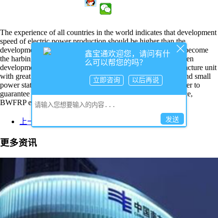
The experience of all countries in the world indicates that development
speed of electric power production should be higher than the
development speed of other sectors. Only in this way, it can become
鑫宝通欢迎您，请问有什
the harbinger to promote national economy. In order to quicken
么可以帮您的吗？
development of electric power production, it needs to manufacture unit
with great capacity (Mega KW). All types of middle-sized and small
立即咨询
以后再说
power stations should be constructed at the same time. In order to
guarantee transmission safety of power with high performance,
BWFRP electric pipes are born
发送
上一篇： China Southern Power Grid
更多资讯