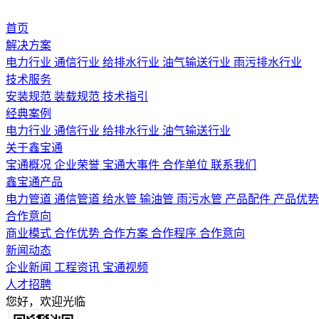
首页
解决方案
电力行业
通信行业
给排水行业
油气输送行业
雨污排水行业
技术服务
安装规范
装载规范
技术指引
经典案例
电力行业
通信行业
给排水行业
油气输送行业
关于鑫宝通
宝通概况
企业荣誉
宝通大事件
合作单位
联系我们
鑫宝通产品
电力管道
通信管道
给水管
输油管
雨污水管
产品配件
产品优势
合作意向
商业模式
合作优势
合作方案
合作程序
合作意向
新闻动态
企业新闻
工程资讯
宝通视频
人才招聘
您好，欢迎光临