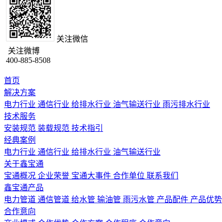
关注微信
关注微博
400-885-8508
首页
解决方案
电力行业
通信行业
给排水行业
油气输送行业
雨污排水行业
技术服务
安装规范
装载规范
技术指引
经典案例
电力行业
通信行业
给排水行业
油气输送行业
关于鑫宝通
宝通概况
企业荣誉
宝通大事件
合作单位
联系我们
鑫宝通产品
电力管道
通信管道
给水管
输油管
雨污水管
产品配件
产品优势
合作意向