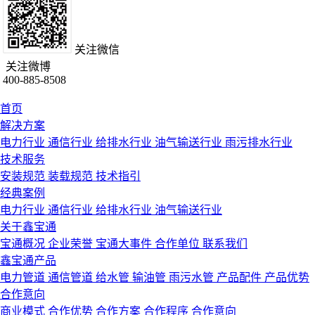
关注微信
关注微博
400-885-8508
首页
解决方案
电力行业
通信行业
给排水行业
油气输送行业
雨污排水行业
技术服务
安装规范
装载规范
技术指引
经典案例
电力行业
通信行业
给排水行业
油气输送行业
关于鑫宝通
宝通概况
企业荣誉
宝通大事件
合作单位
联系我们
鑫宝通产品
电力管道
通信管道
给水管
输油管
雨污水管
产品配件
产品优势
合作意向
商业模式
合作优势
合作方案
合作程序
合作意向