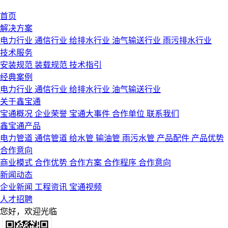
首页
解决方案
电力行业
通信行业
给排水行业
油气输送行业
雨污排水行业
技术服务
安装规范
装载规范
技术指引
经典案例
电力行业
通信行业
给排水行业
油气输送行业
关于鑫宝通
宝通概况
企业荣誉
宝通大事件
合作单位
联系我们
鑫宝通产品
电力管道
通信管道
给水管
输油管
雨污水管
产品配件
产品优势
合作意向
商业模式
合作优势
合作方案
合作程序
合作意向
新闻动态
企业新闻
工程资讯
宝通视频
人才招聘
您好，欢迎光临