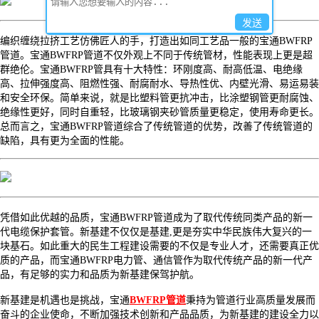
发送
编织缠绕拉挤工艺仿佛匠人的手，打造出如同工艺品一般的宝通
BWFRP
管道。宝通BWFRP管道不仅外观上不同于传统管材，性能表现上更是超
群绝伦。宝通BWFRP管具有十大特性：环刚度高、耐高低温、电绝缘
高、拉伸强度高、阻燃性强、耐腐耐水、导热性优、内壁光滑、易运易装
和安全环保。简单来说，就是比塑料管更抗冲击，比涂塑钢管更耐腐蚀、
绝缘性更好，同时自重轻，比玻璃钢夹砂管质量更稳定，使用寿命更长。
总而言之，宝通BWFRP管道综合了传统管道的优势，改善了传统管道的
缺陷，具有更为全面的性能。
凭借如此优越的品质，宝通
BWFRP管道成为了取代传统同类产品的新一
代电缆保护套管。新基建不仅仅是基建,更是夯实中华民族伟大复兴的一
块基石。如此重大的民生工程建设需要的不仅是专业人才，还需要真正优
质的产品，而宝通BWFRP电力管、通信管作为取代传统产品的新一代产
品，有足够的实力和品质为新基建保驾护航。
新基建是机遇也是挑战，宝通
BWFRP管道
秉持为管道行业高质量发展而
奋斗的企业使命，不断加强技术创新和产品品质，为新基建的建设全力以