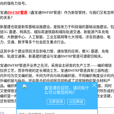
向的强有力信号。
宝通
BWFRP管道
（鑫宝通BWFRP管道）作为新型管材，与我们又有怎样
的关系？
新基建也就是新型基础设施建设，是指发力于科技端的基础设施建设，包
括
5G 基建、特高压、城际高速铁路和城际轨道交通、新能源汽车充电
桩、大数据中心、人工智能、工业互联网等七大领域，涉及到通信、电
力、交通、数字等多个社会民生重点行业。
这其中多个建设项目涉及到电力管、通信管的应用，像
5G 基建、充电
桩、轨道交通等。新基建的建设与宝通BWFRP管道可谓密切相关。
宝通
BWFRP管道开业界之先河，采用自主研发的生产工艺——编织缠绕
拉挤工艺，而非传统的定长缠绕工艺，宝通BWFRP管道具有三层构造：
内外均为交叉编织层，中间为环向与纵向编织层，不同编织角度设计的内
外编织层与纵向、环向复合的中间层共同构成了这样独特的复合材料产
品。编织构造不仅大大提升了宝通BWFRP电缆保护套管的环刚度，同时
鑫宝通欢迎您，请问有什
又使得管道具有韧性，有着更好的抗冲击性。如同竹条经过编织所形成的
么可以帮您的吗？
编织篮一样，其坚硬程度比原本的竹条增强了许多，但又不是完全坚硬，
还有韧性在，不像金属篮子。
立即咨询
以后再说