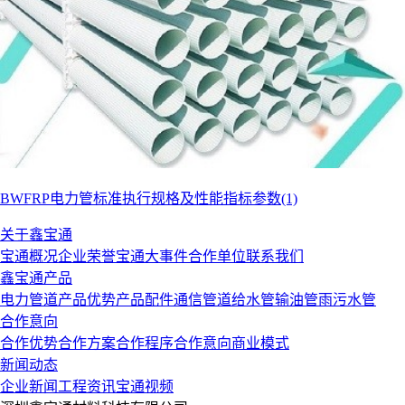
BWFRP电力管标准执行规格及性能指标参数(1)
关于鑫宝通
宝通概况
企业荣誉
宝通大事件
合作单位
联系我们
鑫宝通产品
电力管道
产品优势
产品配件
通信管道
给水管
输油管
雨污水管
合作意向
合作优势
合作方案
合作程序
合作意向
商业模式
新闻动态
企业新闻
工程资讯
宝通视频