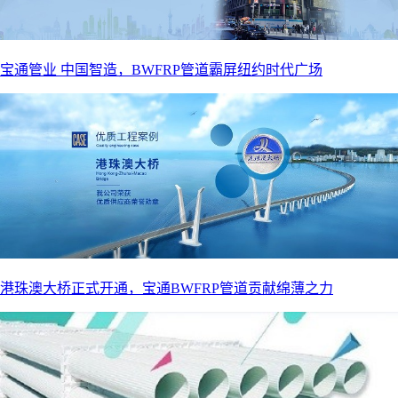
宝通管业 中国智造，BWFRP管道霸屏纽约时代广场
港珠澳大桥正式开通，宝通BWFRP管道贡献绵薄之力