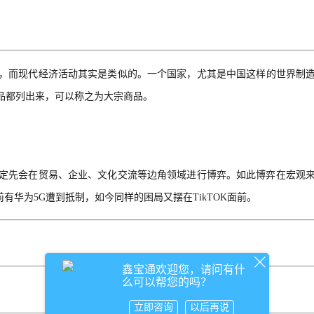
，而现代经济活动其实是类似的。一个国家，尤其是中国这样的世界制
品都列出来，可以称之为大宗商品。
定先会在贸易、企业、文化交流等边角领域进行博弈。如此博弈在宏观
有华为5G遭到抵制，如今同样的困局又摆在TikTOK面前。
鑫宝通欢迎您，请问有什
么可以帮您的吗？
立即咨询
以后再说