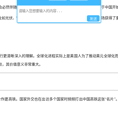
会必然伴随着一个围绕它的全球化进程。
“一带一路”恰恰就产生于中国
业
如光伏、管道行业等基建供应商
也搭上这班快车，通过海外市场获得了
发送
行更清晰深入的理解。全球化进程实际上是美国人为了推动美元全球化
柱，其价值意义非常重大。
合作建高铁。
国家外交
也在出访多个国家时频频打出中国高铁这张
“名片