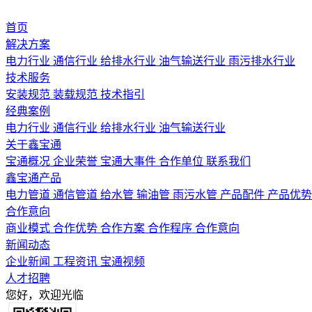
首页
解决方案
电力行业
通信行业
给排水行业
油气输送行业
雨污排水行业
技术服务
安装规范
装载规范
技术指引
经典案例
电力行业
通信行业
给排水行业
油气输送行业
关于鑫宝通
宝通概况
企业荣誉
宝通大事件
合作单位
联系我们
鑫宝通产品
电力管道
通信管道
给水管
输油管
雨污水管
产品配件
产品优势
合作意向
商业模式
合作优势
合作方案
合作程序
合作意向
新闻动态
企业新闻
工程资讯
宝通视频
人才招聘
您好，欢迎光临