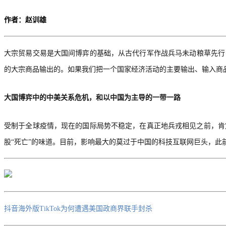
作者：赵训雄
大宗贸易交易是大国间博弈的基础
，
从古代行军作战
兵马未动粮草先行
的
大宗
商品
输出的
。如果我们把一个国家经济活动的主要
输出
、
输入商
大国博弈中的中美关系危机，和以中国为主导的一带一路
受制于全球疫情，现在的国际局势不稳定，在真正地兵戎相见之前，肯
股
“死亡”的味道。目前，影响最大的莫过于中国的科技互联网巨头，此前
抖音海外版
TikTok为何遭遇美国政商界联手封杀