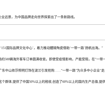
企业
远景
，为中国品牌走向世界探索出了一条新路线。
151国际品牌文化中心’，着力推动醴陵陶瓷借助‘一带一路’扬帆出海。”
场的500辆海外客车订单圆满收官。
即使
受疫情影响，产能受阻，
在
“
一带
广东中山依莎照明灯饰在波兰引发抢购
……
“
一带一路
”
为
众多中小企业
“
这个群体
,提供了中国50%以上的税收,创造了60%以上的国内生产总值,提