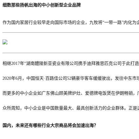
细数那些扬帆出海的中小创新型企业品牌
作为国内家居行业较早走向国际市场的企业，九牧将
“一带一路”内化为
相继
2017年
“湖南醴陵新亚瓷业有限公司携手迪拜雅思匹克公司于此打造‘
2020年
6月，中国恒天·百路佳公司52辆豪华客车缓缓驶出，发往中东市
而更多的中小企业如
广东佛山顾美牌炉灶、爱德牌电饭煲在伊朗畅销，
众所周知，中小企业是中国数量最大、最具创新活力的企业群体。正是
国内，未来还有哪些行业大宗商品将会加速出海？