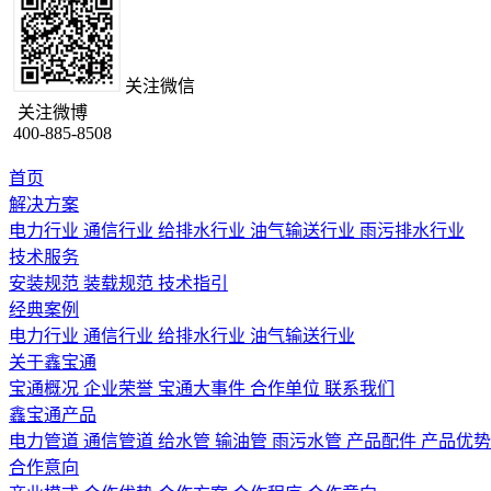
关注微信
关注微博
400-885-8508
首页
解决方案
电力行业
通信行业
给排水行业
油气输送行业
雨污排水行业
技术服务
安装规范
装载规范
技术指引
经典案例
电力行业
通信行业
给排水行业
油气输送行业
关于鑫宝通
宝通概况
企业荣誉
宝通大事件
合作单位
联系我们
鑫宝通产品
电力管道
通信管道
给水管
输油管
雨污水管
产品配件
产品优势
合作意向