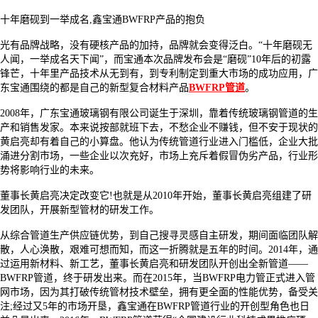
十年磨砚到一举成名
,鑫宝通BWFRP产品的抱负
光有品牌战略，没有硬核产品的加持，品牌就会变得泛白。
“十年磨砚无
人闻，一举成名天下闻”，而宝通本次品牌发布会是“磨砚”10年后的初露
锋芒，十年里产品技术从无到有，到专利制定到重大市场的成功应用，广
东宝通围绕的都是自己的新型复合材料产品
BWFRP管道
。
2008年，广东宝通玻璃钢有限公司诞生于深圳，靠着传统玻璃钢管道的生
产和销售发家。本来说按部就班下去，不愁企业不赚钱，但不安于现状的
黄启亮却有着自己的小算盘。他认为传统管道行业进入门槛低，企业大批
涌进分割市场，一些企业以次充好，市场上充斥着假冒伪劣产品，行业形
势将影响行业的未来。
董事长黄启亮决定改变它
!也就是从2010年开始，董事长黄启亮组建了研
发团队，开展新型管材的研发工作。
从综合管道生产供应链优势，到自己搜寻灵感自主研发，期间面临团队解
散，人心涣散，艰难可想而知，而这一折腾就是五年的时间。
2014年，通
过运用新材料、新工艺，董事长黄启亮和研发团队开创出全新管道——
BWFRP管道，终于研发出来。而在2015年，当BWFRP电力管正式进入管
网市场，因为其打破传统管材技术壁垒，拥有更全面的性能优势，备受关
注;经过又5年的市场开垦，鑫宝通在BWFRP管道行业的开创型角色也日