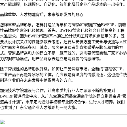
大产能规模，以规模化、自动化、效能化降低企业产品成本的一出操作。
品牌重塑、人才构建背后，未来战略发展的野心
怎样重塑品牌形象，怎样打造品牌亲和力
?崛起中的鑫宝通BWFRP，前瞻
性品牌服务意识已经体现。首先，BWFRP管道已经符合日益提高的工程
水准需求。因为BWFRP管道基本通过设计院和工程承包商使用的多，既
要从设计院关注的性能参数去考虑，还要从安装方施工安全与便捷等人性
化方面去考虑诸多因。其次，服务是消费者能直接感受品牌亲和力的方
式。管道品牌亲和力的建立不是一蹴而就的，这需要代理商和厂家齐心协
力挖掘市场痛点，用产品洞察去建立与消费者的情感纽带。
除了常规性的品牌形象升级，如何让产品洞察市场，全新的
“鑫管家”IP，
工业产品不再是冷冰冰的个体，而应该是有温度的情感沟通，这也是传统
制造企业们在未来发展中值得思考的方向。
加强技术学院建设与合作，让高素质的行业人才源源不断的补充到
BWFRP管道行业中来，从广东宝通公司鑫宝通商学院的建立到鑫宝通“管
道英才计划”，未来定向通过学校和专业院校合作，进行人才培养，我们
也看到了广东宝通企业人才战略的一局大旗。