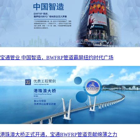
宝通管业 中国智造，BWFRP管道霸屏纽约时代广场
港珠澳大桥正式开通，宝通BWFRP管道贡献绵薄之力