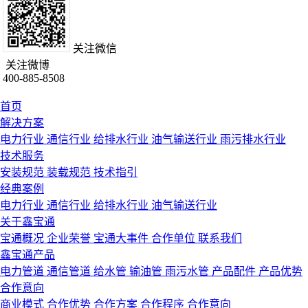
关注微信
关注微博
400-885-8508
首页
解决方案
电力行业
通信行业
给排水行业
油气输送行业
雨污排水行业
技术服务
安装规范
装载规范
技术指引
经典案例
电力行业
通信行业
给排水行业
油气输送行业
关于鑫宝通
宝通概况
企业荣誉
宝通大事件
合作单位
联系我们
鑫宝通产品
电力管道
通信管道
给水管
输油管
雨污水管
产品配件
产品优势
合作意向
商业模式
合作优势
合作方案
合作程序
合作意向