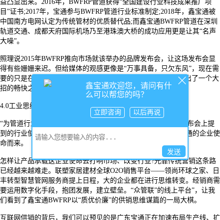
益凸显出来。2016年，BWFRP管道获得“全国建设行业科技成果推广项
目”证书;2017年，宝通参与BWFRP管道行业标准制定;2018年，鑫宝通被
中国南方电网认定为传统管材的优质替代品;而鑫宝通BWFRP管道在深圳
轨道交通、成都天府国际机场乃至港珠澳大桥的成功应用更是让其“名声
大噪”。
照理说
2015年BWFRP推向市场就该举办的品牌发布会，让这场发布会显
得有些姗姗来迟。但给媒体的观感更像是“万事具备，只欠东风”，现在需
要的只是在行业里的“振臂一呼”，如果放之武侠江湖里颇有憋出了一个大
鑫宝通欢迎您，请问有什
招的畅快之感。
么可以帮您的吗？
4.0工业思维变局下，鑫宝通BWFRP产能扩张的雄心
立即咨询
以后再说
“为管道行业高质量发展而奋斗!”，这是宝通创始人黄启亮在发布会上提
到的行业使命。看似有点土味情怀，却真真切切承载着广东宝通的企业使
命而来。
发送
怎样让产品承载这企业使命去打响市场、改变行业
?光靠传统营销这条路
已经越来越难走。联塑家居建材全球O2O销售平台——领尚环球之家、日
丰转型智慧管网服务商提上日程，大的企业都在进行思维转变。经销商需
要运用数字化手段，抱团发展，建立壁垒。“众管联”的线上平台”，让我
们看到了鑫宝通BWFRP以“质优价廉”的供销思维谋篇的一局大棋。
互联网供销的背后，我们可以预见的是广东宝通正在加速布局生产线、扩