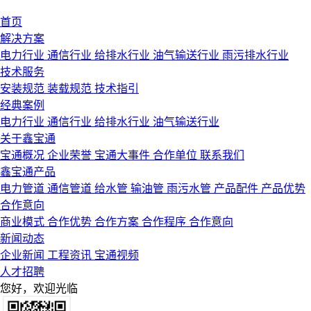
首页
解决方案
电力行业
通信行业
给排水行业
油气输送行业
雨污排水行业
技术服务
安装规范
装载规范
技术指引
经典案例
电力行业
通信行业
给排水行业
油气输送行业
关于鑫宝通
宝通概况
企业荣誉
宝通大事件
合作单位
联系我们
鑫宝通产品
电力管道
通信管道
给水管
输油管
雨污水管
产品配件
产品优势
合作意向
商业模式
合作优势
合作方案
合作程序
合作意向
新闻动态
企业新闻
工程资讯
宝通视频
人才招聘
您好，欢迎光临