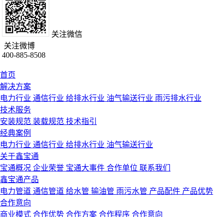
关注微信
关注微博
400-885-8508
首页
解决方案
电力行业
通信行业
给排水行业
油气输送行业
雨污排水行业
技术服务
安装规范
装载规范
技术指引
经典案例
电力行业
通信行业
给排水行业
油气输送行业
关于鑫宝通
宝通概况
企业荣誉
宝通大事件
合作单位
联系我们
鑫宝通产品
电力管道
通信管道
给水管
输油管
雨污水管
产品配件
产品优势
合作意向
商业模式
合作优势
合作方案
合作程序
合作意向