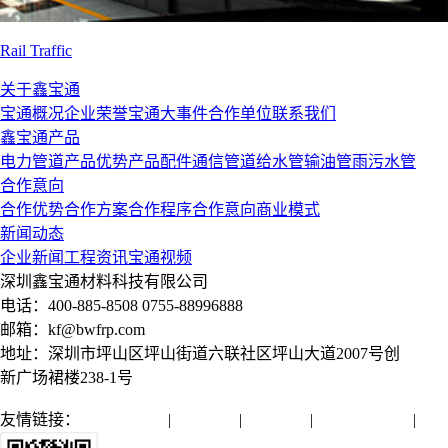
Rail Traffic
关于鑫宝通
宝通概况
企业荣誉
宝通大事件
合作单位
联系我们
鑫宝通产品
电力管道
产品优势
产品配件
通信管道
给水管
输油管
雨污水管
合作意向
合作优势
合作方案
合作程序
合作意向
商业模式
新闻动态
企业新闻
工程资讯
宝通视频
深圳鑫宝通材料科技有限公司
电话：400-885-8508 0755-88996888
邮箱：kf@bwfrp.com
地址：深圳市坪山区坪山街道六联社区坪山大道2007号创
新广场裙楼238-1号
友情链接：
全球通管网
|
亿源管业
|
润远管业
|
微机保护装置
|