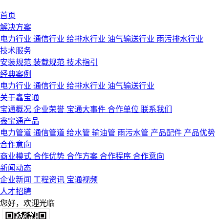
首页
解决方案
电力行业
通信行业
给排水行业
油气输送行业
雨污排水行业
技术服务
安装规范
装载规范
技术指引
经典案例
电力行业
通信行业
给排水行业
油气输送行业
关于鑫宝通
宝通概况
企业荣誉
宝通大事件
合作单位
联系我们
鑫宝通产品
电力管道
通信管道
给水管
输油管
雨污水管
产品配件
产品优势
合作意向
商业模式
合作优势
合作方案
合作程序
合作意向
新闻动态
企业新闻
工程资讯
宝通视频
人才招聘
您好，欢迎光临